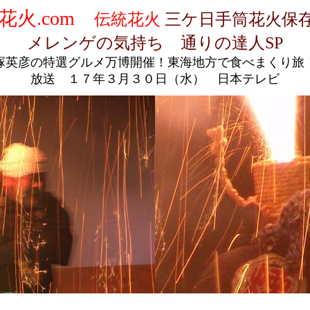
花火.com
伝統花火
三ケ日手筒花火保
メレンゲの気持ち 通りの達人SP
塚英彦の特選グルメ万博開催！東海地方で食べまくり旅
放送 １７年３月３０日（水） 日本テレビ