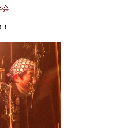
存会
！！