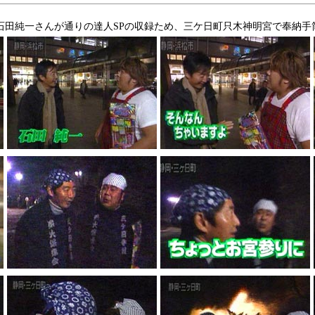
石田純一さんが通りの達人SPの収録ため、三ケ日町只木神明宮で奉納手